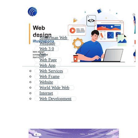
Spiderman Web
Webpage
Web 3 0
Net
Web Page
Web App
Web Services
Web Frame
Website
World Wide Web
Internet
Web Development