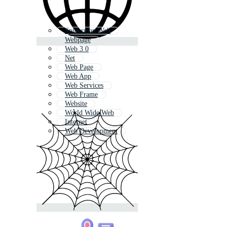
Spiderman Web
Webpage
Web 3 0
Net
Web Page
Web App
Web Services
Web Frame
Website
World Wide Web
Internet
Web Development