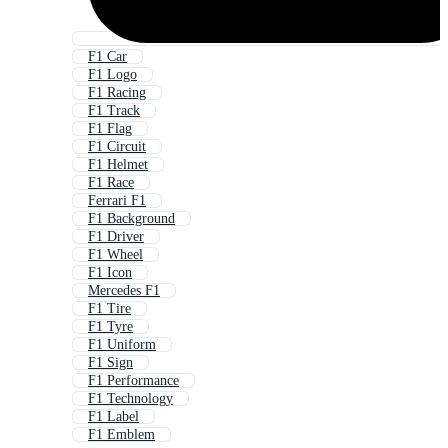
F1 Car
F1 Logo
F1 Racing
F1 Track
F1 Flag
F1 Circuit
F1 Helmet
F1 Race
Ferrari F1
F1 Background
F1 Driver
F1 Wheel
F1 Icon
Mercedes F1
F1 Tire
F1 Tyre
F1 Uniform
F1 Sign
F1 Performance
F1 Technology
F1 Label
F1 Emblem