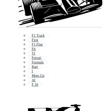
F1 Track
First
F1 Flag
Fit
Tf
Ferrari
Formula
Kart
I
Moto Gp
Af
F 16