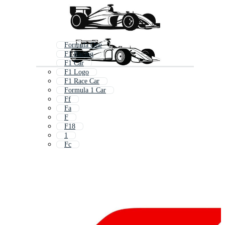
Formula One
F1 Racing
F1 Car
F1 Logo
F1 Race Car
Formula 1 Car
Ff
Fa
F
F18
1
Fc