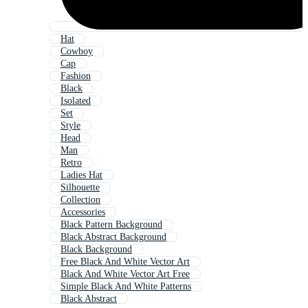
Hat
Cowboy
Cap
Fashion
Black
Isolated
Set
Style
Head
Man
Retro
Ladies Hat
Silhouette
Collection
Accessories
Black Pattern Background
Black Abstract Background
Black Background
Free Black And White Vector Art
Black And White Vector Art Free
Simple Black And White Patterns
Black Abstract