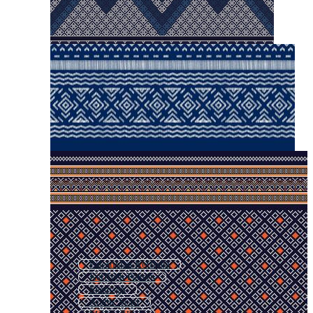
Palestinian Keffiyeh
Keffiyeh Pattern
Shemagh
Arabic Scarf