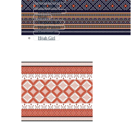
Muslim Hijab
Girl Hijab
Hijab Fashion
Hijab
People Hijab
Hijab Pattern
Headscarf
Hijab Girl