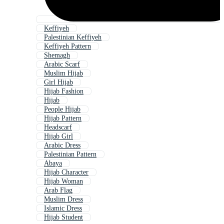
Keffiyeh
Palestinian Keffiyeh
Keffiyeh Pattern
Shemagh
Arabic Scarf
Muslim Hijab
Girl Hijab
Hijab Fashion
Hijab
People Hijab
Hijab Pattern
Headscarf
Hijab Girl
Arabic Dress
Palestinian Pattern
Abaya
Hijab Character
Hijab Woman
Arab Flag
Muslim Dress
Islamic Dress
Hijab Student