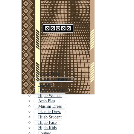
Arabic Dress
Palestinian Pattern
Abaya
Hijab Character
Hijab Woman
Arab Flag
Muslim Dress
Islamic Dress
Hijab Student
Hijab Face
Hijab Kids
Foulard