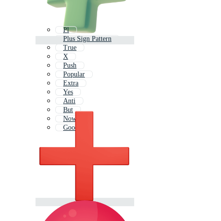
Pl
Plus Sign Pattern
True
X
Push
Popular
Extra
Yes
Anti
But
Now
Good