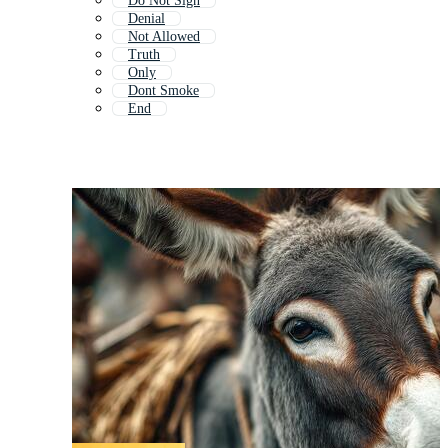
Do Not Sign
Denial
Not Allowed
Truth
Only
Dont Smoke
End