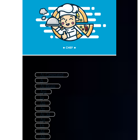
Ai Generated
A
Ai Brain
Api
Iq
An
Av
Ai 3d
Ag
Di
Af
Ah