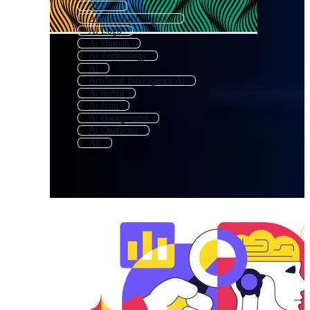
Ai File
Artificial Intelligence
Ai Logo
Ai Human
Ai Technology
Al
Artificial Intelligence Ai
Ai Robot
Ai Icon
Ai Background
Ai Character
All