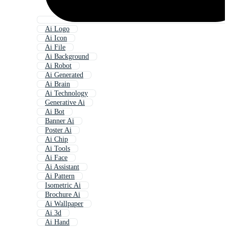
Ai Logo
Ai Icon
Ai File
Ai Background
Ai Robot
Ai Generated
Ai Brain
Ai Technology
Generative Ai
Ai Bot
Banner Ai
Poster Ai
Ai Chip
Ai Tools
Ai Face
Ai Assistant
Ai Pattern
Isometric Ai
Brochure Ai
Ai Wallpaper
Ai 3d
Ai Hand